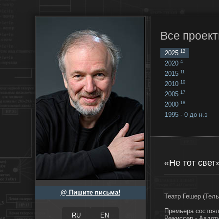
Все проект
12
2025
4
2020
11
2015
10
2010
17
2005
18
2000
1995 - 0 до н.э
18
...
«Не тот свет
@ Пишите письма!
Театр Гешер (Тель
Премьера состоял
Режиссер - Авдот