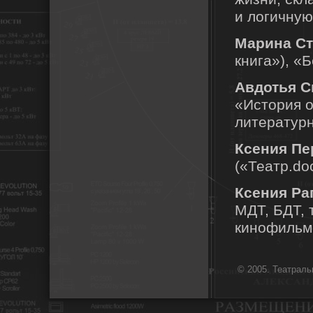
и логичну
Марина С
книга»), «
Авдотья 
«История о
литературн
Ксения Пе
(«Театр.do
Ксения Ра
МДТ, БДТ, 
кинофильм
© 2005. Театрал