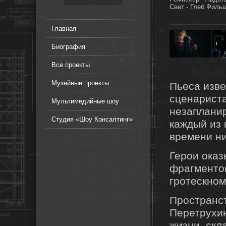
Свет - Глеб Филь
Главная
Биография
Все проекты
Музейные проекты
Пьеса изве
сценариста
Мультимедийные шоу
незапланир
Студия «Шоу Консалтинг»
каждый из 
времени ни
Герои оказ
фрагментов
гротескном
Пространс
Перетрухин
жизни, скл